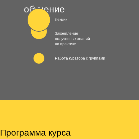
обучение
Лекции
Закрепление
полученных знаний
на практике
Работа куратора с группами
Программа курса